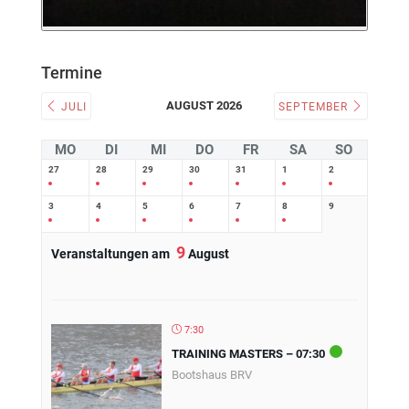
Termine
AUGUST 2026
JULI
SEPTEMBER
MO
DI
MI
DO
FR
SA
SO
27
28
29
30
31
1
2
3
4
5
6
7
8
9
9
Veranstaltungen am
August
7:30
TRAINING MASTERS – 07:30
Bootshaus BRV