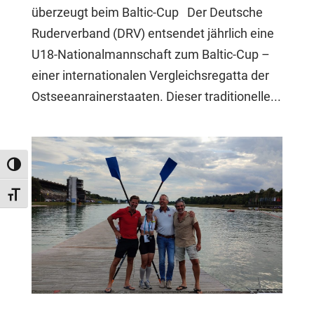
überzeugt beim Baltic-Cup Der Deutsche
Ruderverband (DRV) entsendet jährlich eine
U18-Nationalmannschaft zum Baltic-Cup –
einer internationalen Vergleichsregatta der
Ostseeanrainerstaaten. Dieser traditionelle...
Umschalten auf hohe Kontraste
Schrift vergrößern