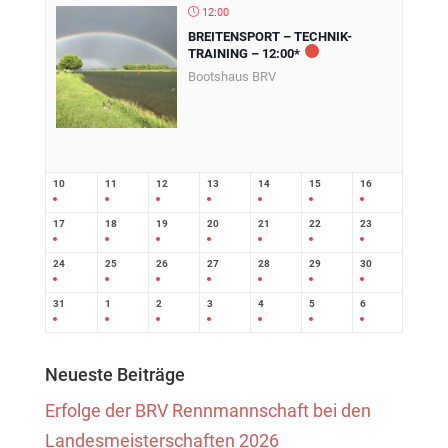
12:00
BREITENSPORT – TECHNIK-
TRAINING – 12:00*
Bootshaus BRV
10
11
12
13
14
15
16
17
18
19
20
21
22
23
24
25
26
27
28
29
30
31
1
2
3
4
5
6
Neueste Beiträge
Erfolge der BRV Rennmannschaft bei den
Landesmeisterschaften 2026