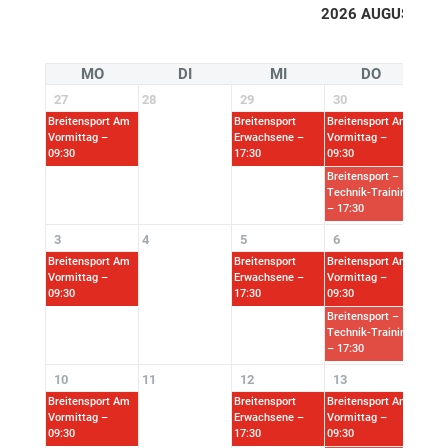
2026 AUGUST
MO
DI
MI
DO
27
28
29
30
31
Breitensport Am
Breitensport
Breitensport Am
Vormittag –
Erwachsene –
Vormittag –
09:30
17:30
09:30
Breitensport –
Technik-Training
– 17:30
3
4
5
6
7
Breitensport Am
Breitensport
Breitensport Am
Vormittag –
Erwachsene –
Vormittag –
09:30
17:30
09:30
Breitensport –
Technik-Training
– 17:30
10
11
12
13
14
Breitensport Am
Breitensport
Breitensport Am
Vormittag –
Erwachsene –
Vormittag –
09:30
17:30
09:30