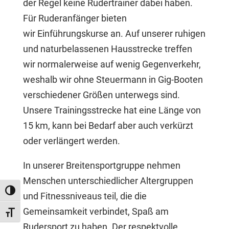
der Regel keine Rudertrainer dabei haben.
Für Ruderanfänger bieten
wir Einführungskurse an. Auf unserer ruhigen
und naturbelassenen Hausstrecke treffen
wir normalerweise auf wenig Gegenverkehr,
weshalb wir ohne Steuermann in Gig-Booten
verschiedener Größen unterwegs sind.
Unsere Trainingsstrecke hat eine Länge von
15 km, kann bei Bedarf aber auch verkürzt
oder verlängert werden.
In unserer Breitensportgruppe nehmen
Menschen unterschiedlicher Altergruppen
Umschalten auf hohe Kontraste
und Fitnessniveaus teil, die die
Gemeinsamkeit verbindet, Spaß am
Schrift vergrößern
Rudersport zu haben. Der respektvolle