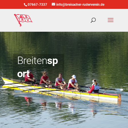
07667-7337
info@breisacher-ruderverein.de
Breiten
sp
ort