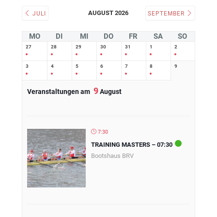
AUGUST 2026
JULI
SEPTEMBER
MO
DI
MI
DO
FR
SA
SO
27
28
29
30
31
1
2
3
4
5
6
7
8
9
9
Veranstaltungen am
August
7:30
TRAINING MASTERS – 07:30
Bootshaus BRV