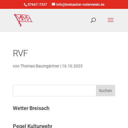
07667-7337
info@breisacher-ruderverein.de
RVF
von
Thomas Baumgärtner
|
16.10.2025
Wetter Breisach
Pegel Kulturwehr