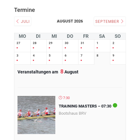
Termine
AUGUST 2026
JULI
SEPTEMBER
MO
DI
MI
DO
FR
SA
SO
27
28
29
30
31
1
2
3
4
5
6
7
8
9
8
Veranstaltungen am
August
7:30
TRAINING MASTERS – 07:30
Bootshaus BRV