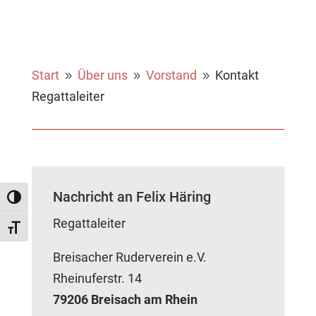
Start
Über uns
Vorstand
Kontakt
9
9
9
Regattaleiter
Nachricht an Felix Häring
Umschalten auf hohe Kontraste
Regattaleiter
Schrift vergrößern
Breisacher Ruderverein e.V.
Rheinuferstr. 14
79206 Breisach am Rhein