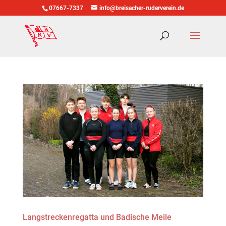
07667-7337
info@breisacher-ruderverein.de
Langstreckenregatta und Badische Meile