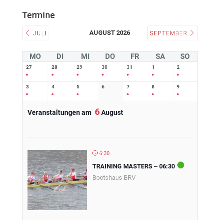
Termine
AUGUST 2026
JULI
SEPTEMBER
MO
DI
MI
DO
FR
SA
SO
27
28
29
30
31
1
2
3
4
5
6
7
8
9
6
Veranstaltungen am
August
6:30
TRAINING MASTERS – 06:30
Bootshaus BRV