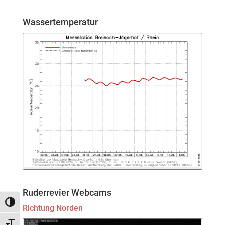
Wassertemperatur
Ruderrevier Webcams
Umschalten auf hohe Kontraste
Richtung Norden