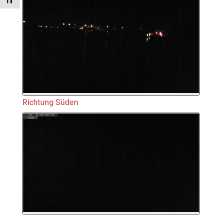
Schrift vergrößern
Richtung Süden