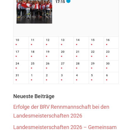
17:15
10
11
12
13
14
15
16
17
18
19
20
21
22
23
24
25
26
27
28
29
30
31
1
2
3
4
5
6
Neueste Beiträge
Erfolge der BRV Rennmannschaft bei den
Landesmeisterschaften 2026
Landesmeisterschaften 2026 – Gemeinsam