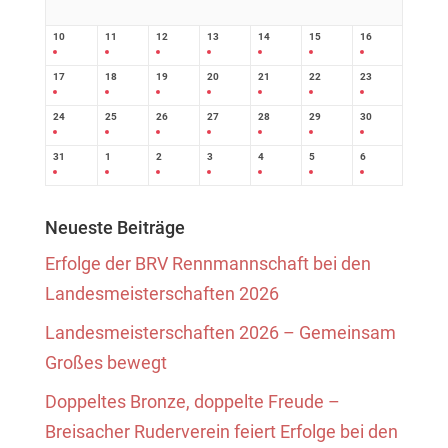
10
11
12
13
14
15
16
17
18
19
20
21
22
23
24
25
26
27
28
29
30
31
1
2
3
4
5
6
Neueste Beiträge
Erfolge der BRV Rennmannschaft bei den
Landesmeisterschaften 2026
Landesmeisterschaften 2026 – Gemeinsam
Großes bewegt
Doppeltes Bronze, doppelte Freude –
Breisacher Ruderverein feiert Erfolge bei den