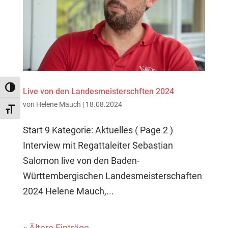
Umschalten auf hohe Kontraste
Live von den Landesmeisterschften 2024
von
Helene Mauch
|
18.08.2024
Schrift vergrößern
Start 9 Kategorie: Aktuelles ( Page 2 )
Interview mit Regattaleiter Sebastian
Salomon live von den Baden-
Württembergischen Landesmeisterschaften
2024 Helene Mauch,...
« Ältere Einträge