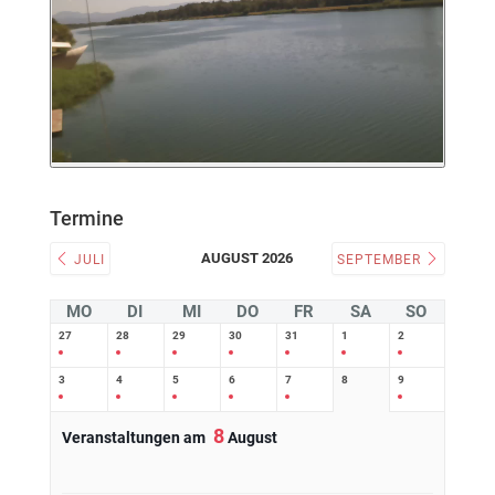
Termine
AUGUST 2026
JULI
SEPTEMBER
MO
DI
MI
DO
FR
SA
SO
27
28
29
30
31
1
2
3
4
5
6
7
8
9
8
Veranstaltungen am
August