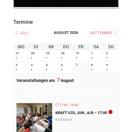
Termine
AUGUST 2026
JULI
SEPTEMBER
MO
DI
MI
DO
FR
SA
SO
27
28
29
30
31
1
2
3
4
5
6
7
8
9
7
Veranstaltungen am
August
17:00 - 19:00
KRAFT U23, JUN., A/B – 17:00
Kraftraum