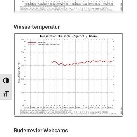
Wassertemperatur
Umschalten auf hohe Kontraste
Schrift vergrößern
Ruderrevier Webcams