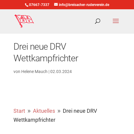
07667-7337
info@breisacher-ruderverein.de
Drei neue DRV
Wettkampfrichter
von
Helene Mauch
|
02.03.2024
Start
Aktuelles
Drei neue DRV
9
9
Wettkampfrichter