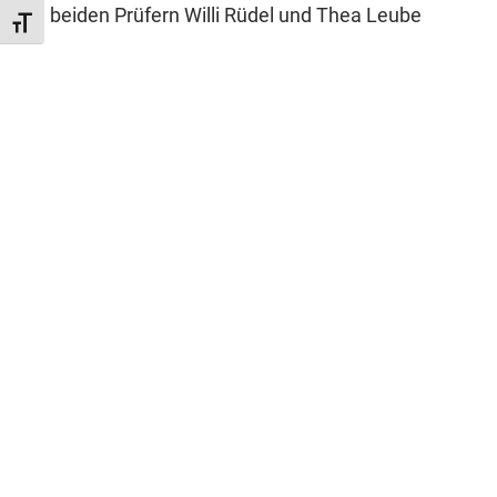
beiden Prüfern Willi Rüdel und Thea Leube
Schrift vergrößern