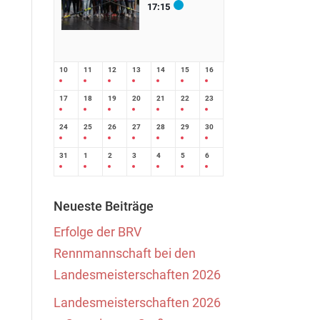
17:15
10
11
12
13
14
15
16
17
18
19
20
21
22
23
24
25
26
27
28
29
30
31
1
2
3
4
5
6
Neueste Beiträge
Erfolge der BRV
Rennmannschaft bei den
Landesmeisterschaften 2026
Landesmeisterschaften 2026