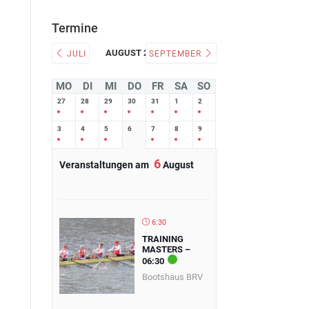
Termine
AUGUST 2026
JULI
SEPTEMBER
MO
DI
MI
DO
FR
SA
SO
27
28
29
30
31
1
2
3
4
5
6
7
8
9
6
Veranstaltungen am
August
6:30
TRAINING
MASTERS –
06:30
Bootshaus BRV