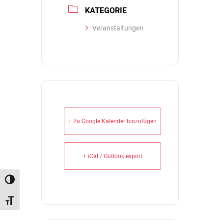
KATEGORIE
Veranstaltungen
+ Zu Google Kalender hinzufügen
+ iCal / Outlook export
Umschalten auf hohe Kontraste
Schrift vergrößern