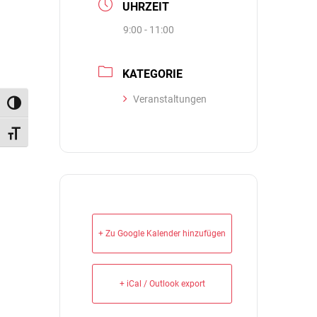
UHRZEIT
9:00 - 11:00
KATEGORIE
Veranstaltungen
Umschalten auf hohe Kontraste
Schrift vergrößern
+ Zu Google Kalender hinzufügen
+ iCal / Outlook export