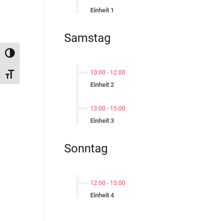
Einheit 1
Samstag
Umschalten auf hohe Kontraste
10:00
-
12:00
Schrift vergrößern
Einheit 2
13:00
-
15:00
Einheit 3
Sonntag
12:00
-
15:00
Einheit 4