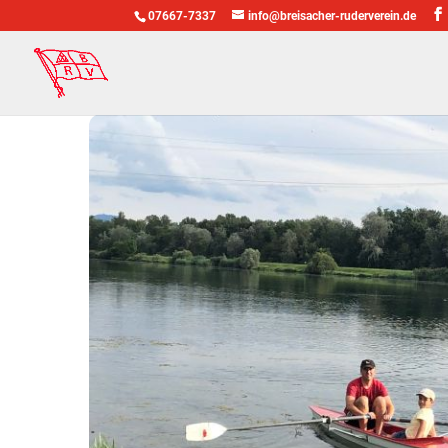
07667-7337
info@breisacher-ruderverein.de