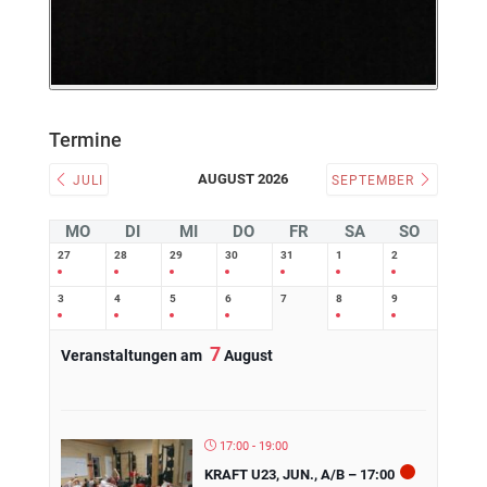
Termine
AUGUST 2026
JULI
SEPTEMBER
MO
DI
MI
DO
FR
SA
SO
27
28
29
30
31
1
2
3
4
5
6
7
8
9
7
Veranstaltungen am
August
17:00 - 19:00
KRAFT U23, JUN., A/B – 17:00