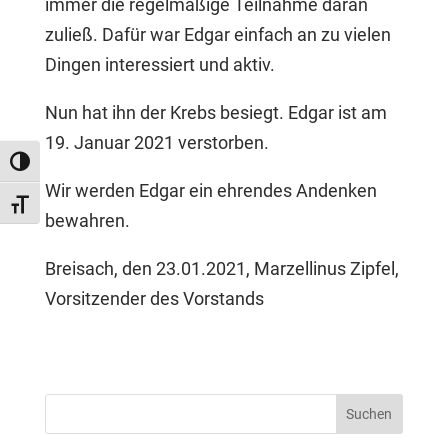
immer die regelmäßige Teilnahme daran
zuließ. Dafür war Edgar einfach an zu vielen
Dingen interessiert und aktiv.
Nun hat ihn der Krebs besiegt. Edgar ist am
19. Januar 2021 verstorben.
Umschalten auf hohe Kontraste
Wir werden Edgar ein ehrendes Andenken
Schrift vergrößern
bewahren.
Breisach, den 23.01.2021, Marzellinus Zipfel,
Vorsitzender des Vorstands