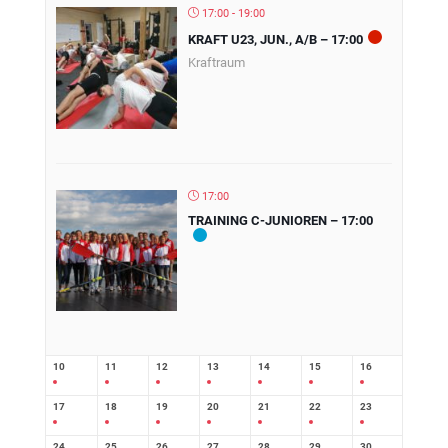
17:00 - 19:00
KRAFT U23, JUN., A/B – 17:00
Kraftraum
17:00
TRAINING C-JUNIOREN – 17:00
10
11
12
13
14
15
16
17
18
19
20
21
22
23
24
25
26
27
28
29
30