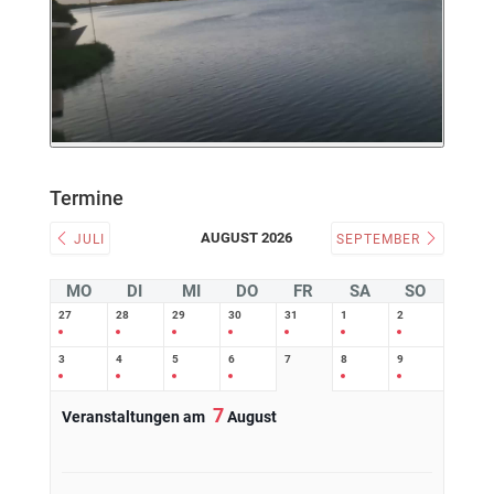
Termine
AUGUST 2026
JULI
SEPTEMBER
MO
DI
MI
DO
FR
SA
SO
27
28
29
30
31
1
2
3
4
5
6
7
8
9
7
Veranstaltungen am
August