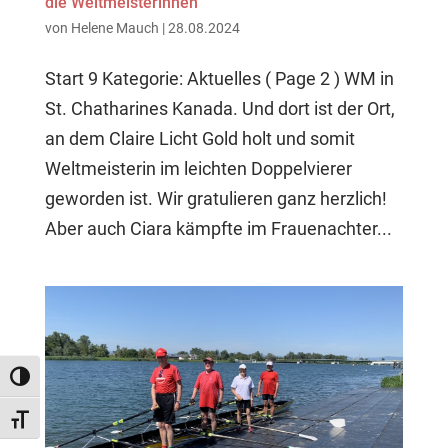
die Weltmeisterinnen
von
Helene Mauch
|
28.08.2024
Start 9 Kategorie: Aktuelles ( Page 2 ) WM in
St. Chatharines Kanada. Und dort ist der Ort,
an dem Claire Licht Gold holt und somit
Weltmeisterin im leichten Doppelvierer
geworden ist. Wir gratulieren ganz herzlich!
Aber auch Ciara kämpfte im Frauenachter...
Umschalten auf hohe Kontraste
Schrift vergrößern